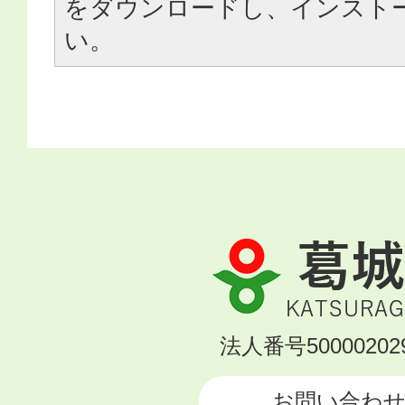
をダウンロードし、インスト
い。
葛
城
市
KATSURAGI
法人番号500002029
CITY
お問い合わ