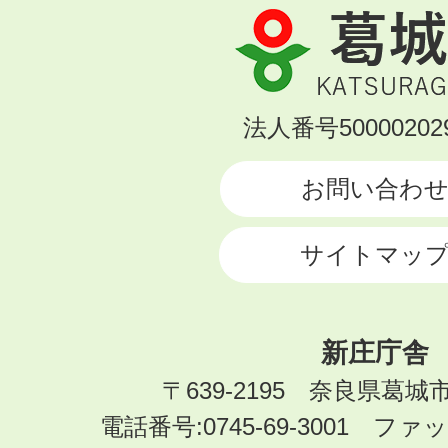
葛
城
市
KATSURAGI
法人番号500002029
CITY
お問い合わ
サイトマッ
新庄庁舎
〒639-2195 奈良県葛城
電話番号:0745-69-3001 ファック