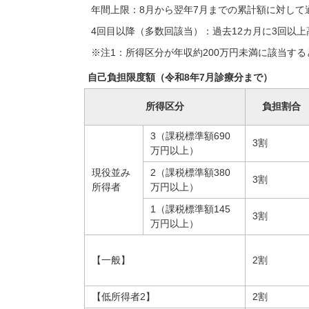
年間上限：8月から翌年7月までの累計額に対して
4回目以降（多数回該当）：過去12カ月に3回以
※注1：所得区分が年収約200万円未満に該当す
自己負担限度額（令和8年7月診療分まで）
所得区分
負担割合
3（課税標準額690
3割
万円以上）
現役並み
2（課税標準額380
3割
所得者
万円以上）
1（課税標準額145
3割
万円以上）
【一般】
2割
【低所得者2】
2割