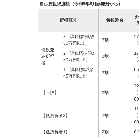
自己負担限度額（令和8年8月診療分から）
所得区分
負担割合
3（課税標準額6
2
3割
90万円以上）
【
現役並
2（課税標準額3
1
み所得
3割
80万円以上）
【
者
1（課税標準額1
8
3割
45万円以上）
【
2
【一般】
2割
【
0
1
【低所得者2】
2割
【
0
【低所得者1】
2割
8