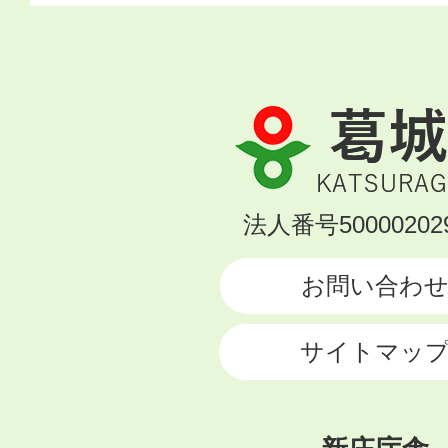
葛
城
市
KATSURAGI
法人番号500002029
CITY
お問い合わ
サイトマッ