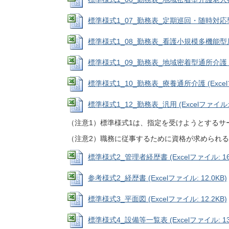
標準様式1_07_勤務表_定期巡回・随時対応型訪問
標準様式1_08_勤務表_看護小規模多機能型居宅介護
標準様式1_09_勤務表_地域密着型通所介護 (Exc
標準様式1_10_勤務表_療養通所介護 (Excelフ
標準様式1_12_勤務表_汎用 (Excelファイル: 1
（注意1）標準様式1は、指定を受けようとするサ
（注意2）職務に従事するために資格が求められ
標準様式2_管理者経歴書 (Excelファイル: 16.
参考様式2_経歴書 (Excelファイル: 12.0KB)
標準様式3_平面図 (Excelファイル: 12.2KB)
標準様式4_設備等一覧表 (Excelファイル: 13.