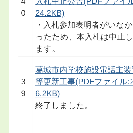
4
入札中止公告(PDFファイル
0
24.2KB)
・入札参加表明者がいなか
ったため、本入札は中止
ます。
葛城市内学校施設電話主装
3
等更新工事(PDFファイル:2
9
6.2KB)
終了しました。