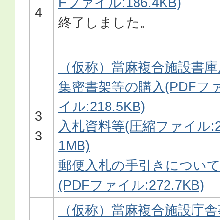
Fファイル:186.4KB)
4
終了しました。
（仮称）當麻複合施設書庫
集密書架等の購入(PDFフ
イル:218.5KB)
3
入札資料等(圧縮ファイル:2
3
1MB)
郵便入札の手引きについ
(PDFファイル:272.7KB)
（仮称）當麻複合施設庁舎