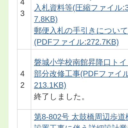
4
入札資料等(圧縮ファイル:3
3
7.8KB)
郵便入札の手引きについ
(PDFファイル:272.7KB)
磐城小学校南館昇降口トイ
4
部分改修工事(PDFファイル
2
213.1KB)
終了しました。
第8-802号 太鼓橋周辺歩道