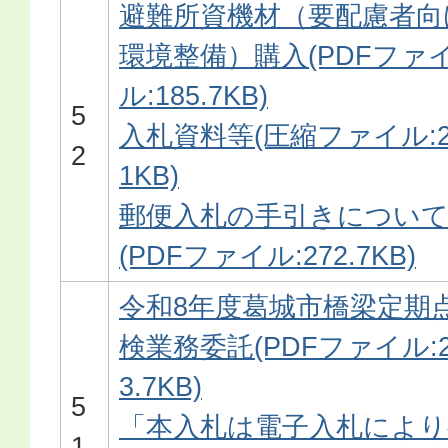
避難所資機材（要配慮者向
環境整備）購入(PDFファ
ル:185.7KB)
5
入札資料等(圧縮ファイル:2
2
1KB)
郵便入札の手引きについ
(PDFファイル:272.7KB)
令和8年度葛城市橋梁定期
検業務委託(PDFファイル:2
3.7KB)
5
「本入札は電子入札により
1