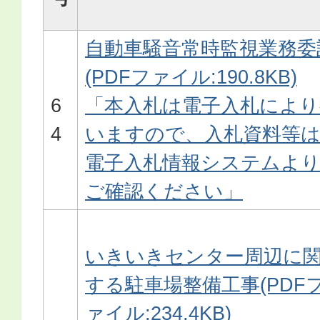
自動車騒音常時監視業務委
(PDFファイル:190.8KB)
6
「本入札は電子入札により
4
いますので、入札資料等
電子入札情報システムよ
ご確認ください」
いきいきセンター周辺に
する駐車場整備工事(PDF
ァイル:234.4KB)