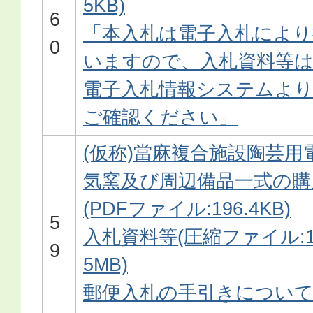
5KB)
6
「本入札は電子入札により
0
いますので、入札資料等
電子入札情報システムよ
ご確認ください」
(仮称)當麻複合施設陶芸用
気窯及び周辺備品一式の購
(PDFファイル:196.4KB)
5
入札資料等(圧縮ファイル:1
9
5MB)
郵便入札の手引きについ