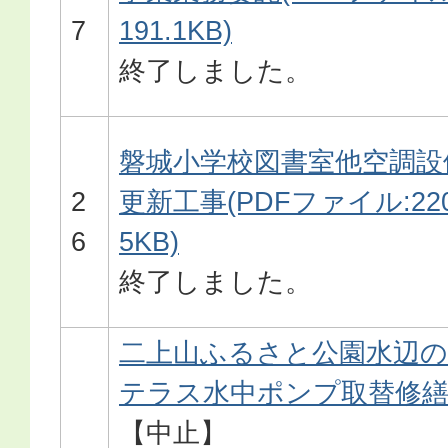
7
191.1KB)
終了しました。
磐城小学校図書室他空調設
2
更新工事(PDFファイル:220
6
5KB)
終了しました。
二上山ふるさと公園水辺の
テラス水中ポンプ取替修
【中止】