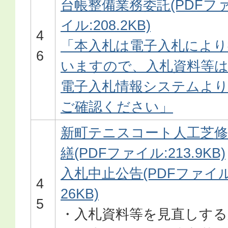
台帳整備業務委託(PDFフ
イル:208.2KB)
4
「本入札は電子入札により
6
いますので、入札資料等
電子入札情報システムよ
ご確認ください」
新町テニスコート人工芝修
繕(PDFファイル:213.9KB)
入札中止公告(PDFファイル
4
26KB)
5
・入札資料等を見直しする