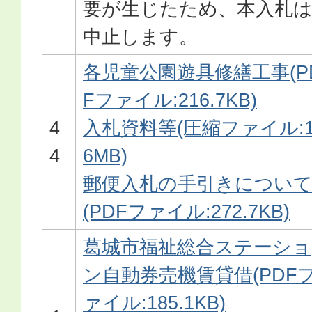
要が生じたため、本入札
中止します。
各児童公園遊具修繕工事(P
Fファイル:216.7KB)
4
入札資料等(圧縮ファイル:1
4
6MB)
郵便入札の手引きについ
(PDFファイル:272.7KB)
葛城市福祉総合ステーショ
ン自動券売機賃貸借(PDF
ァイル:185.1KB)