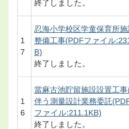
終了しました。
忍海小学校区学童保育所施
1
整備工事(PDFファイル:23
7
B)
終了しました。
當麻古池貯留施設設置工事
1
伴う測量設計業務委託(PD
6
ファイル:211.1KB)
終了しました。