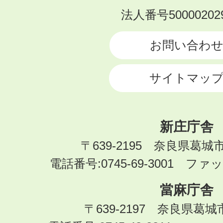
KATSURAGI
法人番号500002029
CITY
お問い合わ
サイトマッ
新庄庁舎
〒639-2195 奈良県葛城
電話番号:0745-69-3001 ファック
當麻庁舎
〒639-2197 奈良県葛