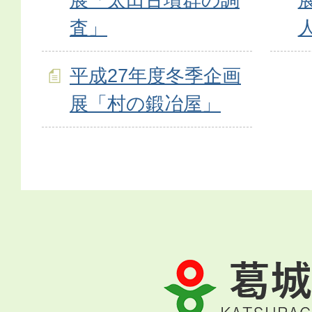
査」
平成27年度冬季企画
展「村の鍛冶屋」
葛
城