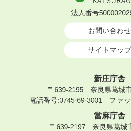
市
KATSURAGI
法人番号500002029
CITY
お問い合わ
サイトマッ
新庄庁舎
〒639-2195 奈良県葛城
電話番号:0745-69-3001 ファック
當麻庁舎
〒639-2197 奈良県葛