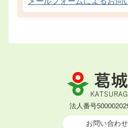
メールフォームによるお問
葛
城
市
KATSURAGI
法人番号500002029
CITY
お問い合わ