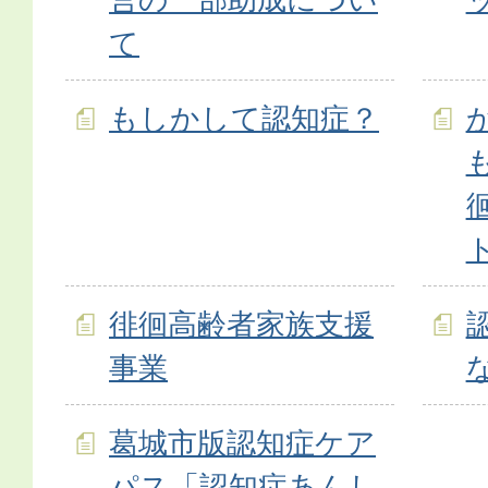
て
もしかして認知症？
徘徊高齢者家族支援
事業
葛城市版認知症ケア
パス「認知症あんし