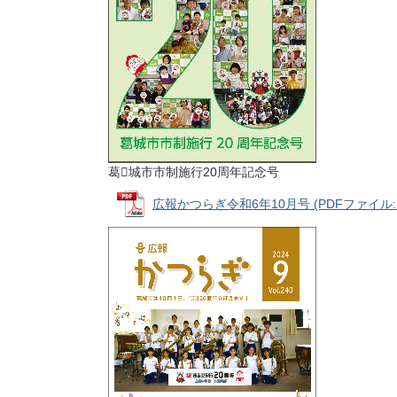
葛𠄀城市市制施行20周年記念号
広報かつらぎ令和6年10月号 (PDFファイル: 9