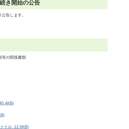
続き開始の公告
り公告します。
領等の関係書類
.4KB)
B)
ル: 12.6KB)