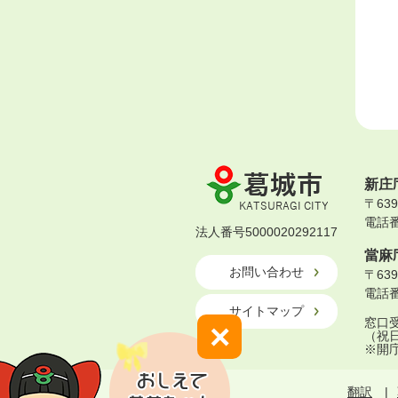
葛
新庄
城
〒63
市
電話番号
KATSURAGI
法人番号5000020292117
CITY
當麻
お問い合わせ
〒63
電話番号
サイトマップ
窓口受
×
（祝
※開
翻訳