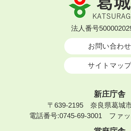
城
市
KATSURAGI
法人番号500002029
CITY
お問い合わ
サイトマッ
新庄庁舎
〒639-2195 奈良県葛城
電話番号:0745-69-3001 ファック