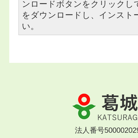
ンロードボタンをクリックし
をダウンロードし、インスト
い。
葛
城
市
KATSURAGI
法人番号500002029
CITY