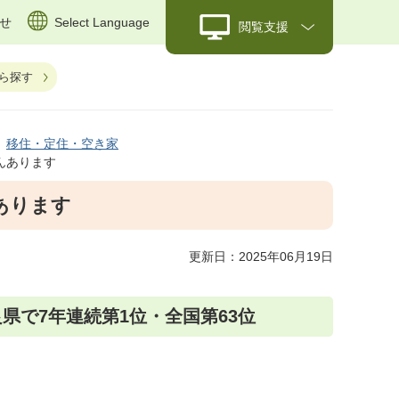
せ
Select Language
閲覧支援
ら探す
移住・定住・空き家
んあります
あります
更新日：2025年06月19日
良県で7年連続第1位・全国第63位