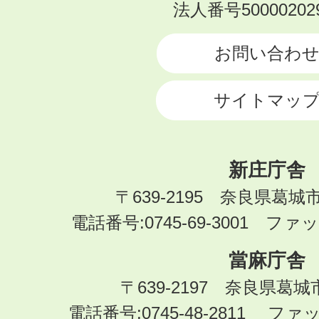
K
法人番号500002029
A
T
お問い合わ
S
U
サイトマッ
R
A
G
I
新庄庁舎
C
〒639-2195 奈良県葛城
I
電話番号:0745-69-3001 ファック
T
Y
當麻庁舎
〒639-2197 奈良県葛
電話番号:0745-48-2811 ファック