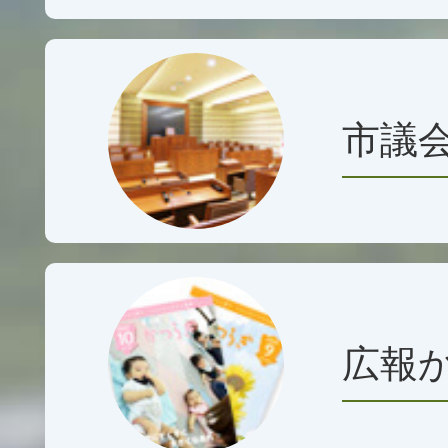
務職】
2026年08月05日
市議
葛城市屋内運動場空調設備
ロポーザルの実施について
2026年08月04日
葛城市総合計画及び総合戦
催について
広報
2026年08月03日
令和8年の人口・世帯数