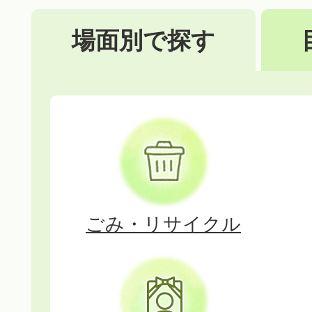
2026年07月31日
場面別で探す
【特別企画開催】葛城市公式In
を迎えました！
場
2026年07月31日
面
広報かつらぎ8月号を発行
別
2026年07月31日
で
【相撲館】「1日館長」＆
ごみ・リサイクル
探
加者を募集します
す
2026年07月31日