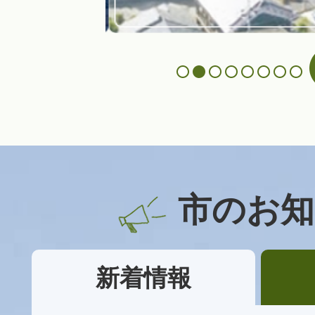
停止
市のお知
新着情報