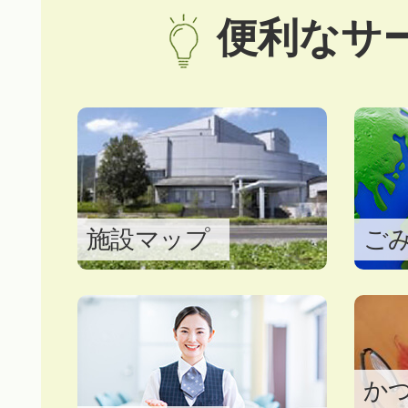
令和8年10月採用 葛城市職
便利なサ
事務職】
2026年07月29日
霊苑開放時間の変更につい
2026年07月28日
令和8年熊本地震にかかる
施設マップ
ご
らせ
2026年07月27日
（質疑回答を追加しました
か
育給付費等管理システム導