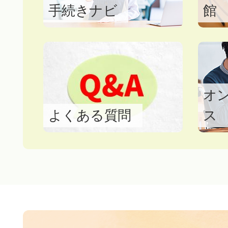
手続きナビ
館
係る公募型プロポーザルの
2026年07月21日
令和8年葛城市議会委員会
2026年07月21日
オ
第4回 けはやちゃんこ鍋コ
よくある質問
ス
ます
2026年07月17日
議会の日程のページを更新
2026年07月17日