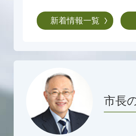
ハローワークについて(令和8
新着情報一覧
2026年08月06日
令和9年4月採用 葛城市職
術職（社会人経験者）】
2026年08月06日
令和9年4月採用 葛城市職
務職（初級）・一般事務職
市長
土木技術職】
2026年08月06日
令和9年1月採用 葛城市職