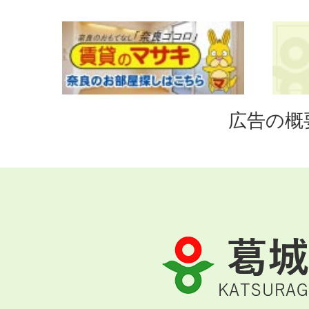
広告の概
葛
城
市