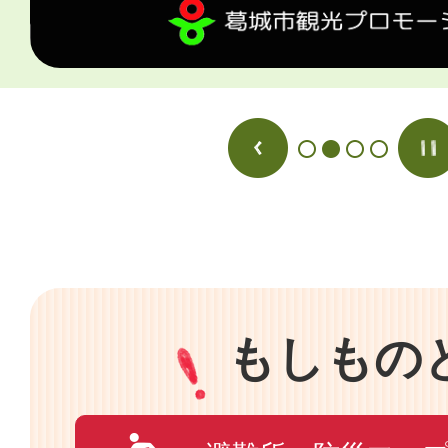
ド
ドを表示
もしもの