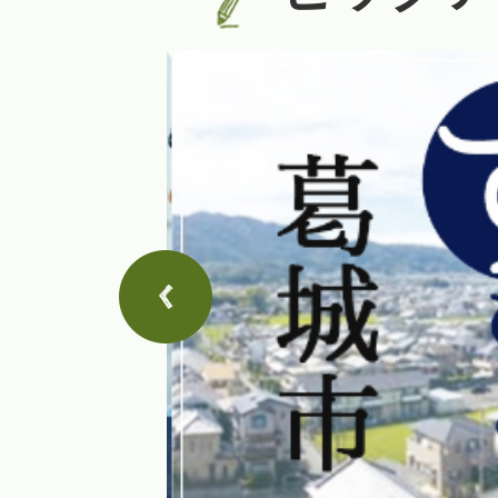
2
枚
目
の
ス
ラ
次のスライドを表示
イ
ド