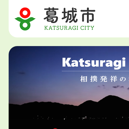
2
枚
目
の
ス
ラ
イ