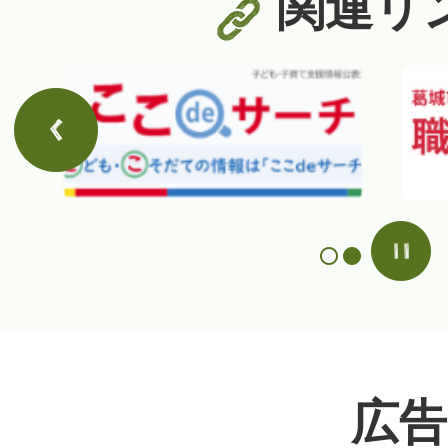
関連リ
3
1
枚
枚
次のスライドを表示
目
目
の
の
ス
ス
ラ
ラ
イ
イ
ド
ド
広告