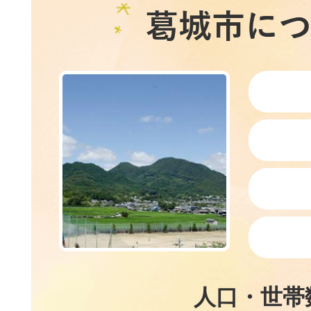
水辺のテラスを再開します
葛
2026年07月16日
城
会計年度任用職員(特別支援
市
幼稚園) の募集【学校教育
に
2026年07月15日
つ
＜応募受付終了のお知らせ
材育成事業（第1弾 奈良県
い
しごと体験ツアー）
て
人口・世帯