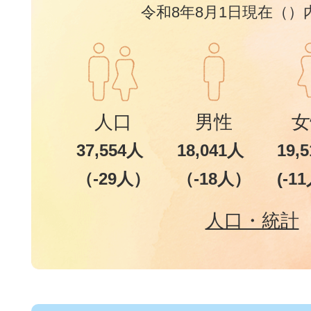
令和8年8月1日現在（）
人口
男性
女
37,554人
18,041人
19,
（-29人）
（-18人）
(-1
人口・統計