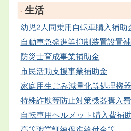
生活
幼児2人同乗用自転車購入補助
自動車急発進等抑制装置設置補
防災士育成事業補助金
市民活動支援事業補助金
家庭用生ごみ減量化等処理機
特殊詐欺等防止対策機器購入費
自転車用ヘルメット購入費補
高等職業訓練促進給付金等