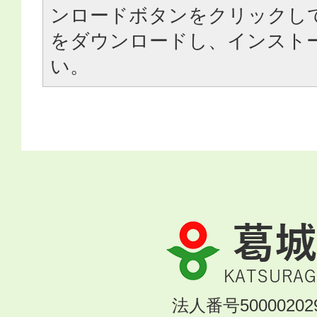
ンロードボタンをクリックし
をダウンロードし、インスト
い。
葛
城
市
KATSURAGI
法人番号500002029