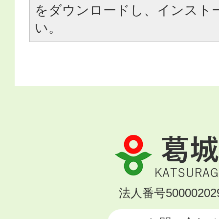
をダウンロードし、インスト
い。
葛
城
市
KATSURAGI
法人番号500002029
CITY