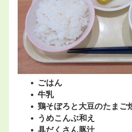
ごはん
牛乳
鶏そぼろと大豆のたまご
うめこんぶ和え
具だくさん豚汁