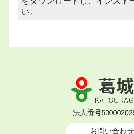
をダウンロードし、インスト
い。
葛
城
市
KATSURAGI
法人番号500002029
CITY
お問い合わ