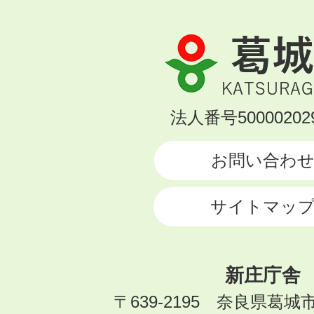
葛
城
市
KATSURAGI
法人番号500002029
CITY
お問い合わ
サイトマッ
新庄庁舎
〒639-2195 奈良県葛城