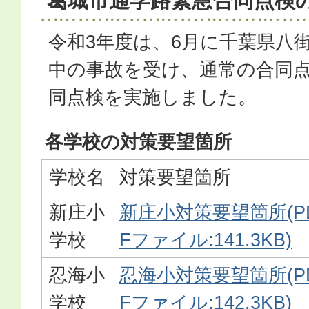
葛城市通学路緊急合同点検
令和3年度は、6月に千葉県八
中の事故を受け、通常の合同
同点検を実施しました。
各学校の対策要望箇所
学校名
対策要望箇所
新庄小
新庄小対策要望箇所(P
学校
Fファイル:141.3KB)
忍海小
忍海小対策要望箇所(P
学校
Fファイル:142.3KB)