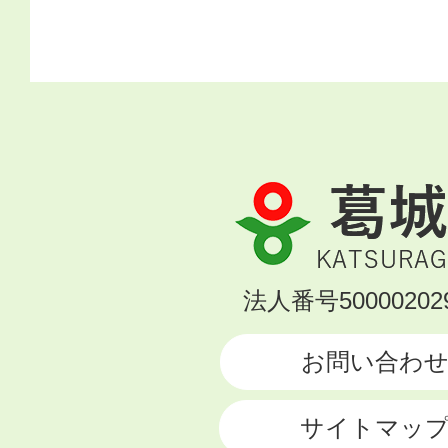
葛
城
市
KATSURAGI
法人番号500002029
CITY
お問い合わ
サイトマッ