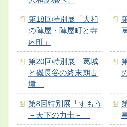
第18回特別展「大和
の陣屋・陣屋町と寺
内町」
第20回特別展「葛城
と磯長谷の終末期古
墳」
第8回特別展「すもう
－天下の力士－」