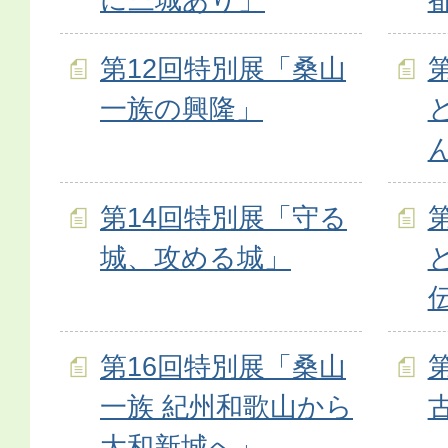
第12回特別展「桑山
一族の興隆」
第14回特別展「守る
城、攻める城」
第16回特別展「桑山
一族 紀州和歌山から
大和新城へ」